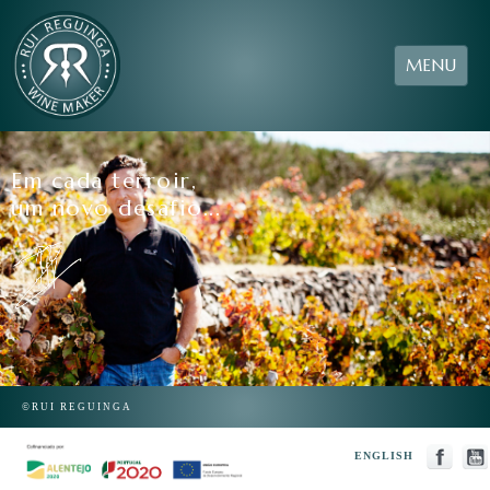
MENU
Em cada terroir,
um novo desafio...
©RUI REGUINGA
ENGLISH